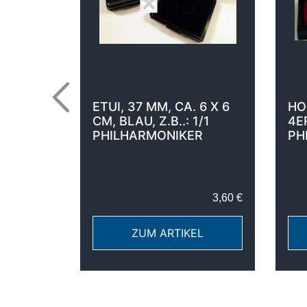
FÜR 1/1
ETUI, 37 MM, CA. 6 X 6
HO
R
CM, BLAU, Z.B..: 1/1
4E
PHILHARMONIKER
PH
9,00 €
3,60 €
EL
ZUM ARTIKEL