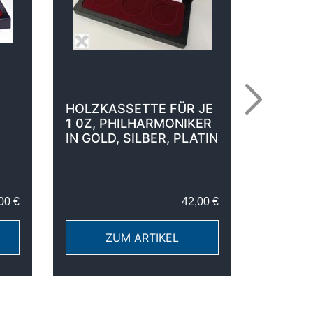
HOLZKASSETTE FÜR JE
HOLZKA
1 0Z, PHILHARMONIKER
PHILHA
IN GOLD, SILBER, PLATIN
00 €
42,00 €
ZUM ARTIKEL
Z