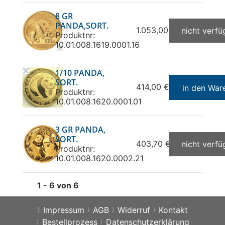
8 GR
PANDA,SORT.
1.053,00 €
nicht verfü
Produktnr:
10.01.008.1619.0001.16
1/10 PANDA,
SORT.
414,00 €
in den War
Produktnr:
10.01.008.1620.0001.01
3 GR PANDA,
SORT.
403,70 €
nicht verfü
Produktnr:
10.01.008.1620.0002.21
1 - 6 von 6
Impressum
AGB
Widerruf
Kontakt
Bestellprozess
Datenschutzerklärung