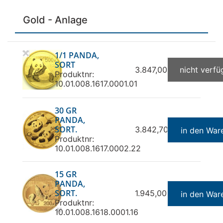
Gold - Anlage
1/1 PANDA,
SORT
3.847,00 €
nicht verfü
Produktnr:
10.01.008.1617.0001.01
30 GR
PANDA,
SORT.
3.842,70 €
in den War
Produktnr:
10.01.008.1617.0002.22
15 GR
PANDA,
SORT.
1.945,00 €
in den War
Produktnr:
10.01.008.1618.0001.16