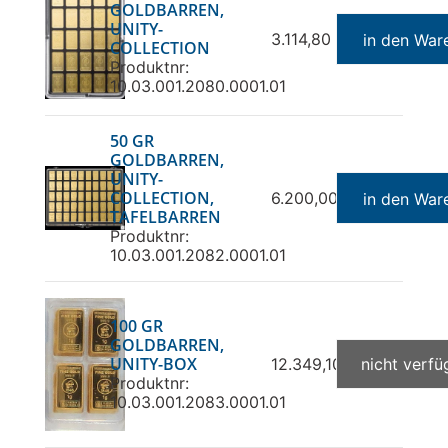
GOLDBARREN,
UNITY-
3.114,80 €
in den War
COLLECTION
Produktnr:
10.03.001.2080.0001.01
50 GR
GOLDBARREN,
UNITY-
COLLECTION,
6.200,00 €
in den War
TAFELBARREN
Produktnr:
10.03.001.2082.0001.01
100 GR
GOLDBARREN,
UNITY-BOX
12.349,10 €
nicht verfü
Produktnr:
10.03.001.2083.0001.01