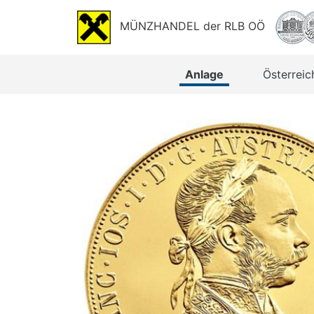
MÜNZHANDEL der RLB OÖ
Anlage
Österreic